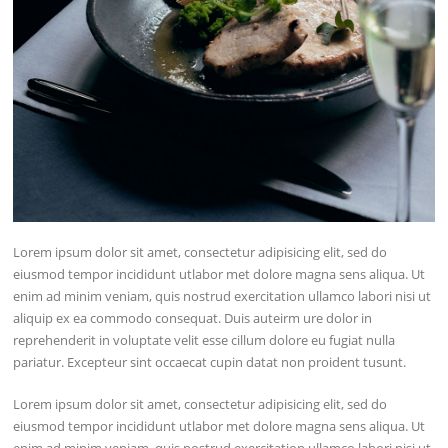
Lorem ipsum dolor sit amet, consectetur adipisicing elit, sed do
eiusmod tempor incididunt utlabor met dolore magna sens aliqua. Ut
enim ad minim veniam, quis nostrud exercitation ullamco labori nisi ut
aliquip ex ea commodo consequat. Duis auteirm ure dolor in
reprehenderit in voluptate velit esse cillum dolore eu fugiat nulla
pariatur. Excepteur sint occaecat cupin datat non proident tusunt.
Lorem ipsum dolor sit amet, consectetur adipisicing elit, sed do
eiusmod tempor incididunt utlabor met dolore magna sens aliqua. Ut
enim ad minim veniam, quis nostrud exercitation ullamco labori nisi ut