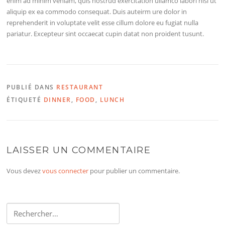
enim ad minim veniam, quis nostrud exercitation ullamco labori nisi ut
aliquip ex ea commodo consequat. Duis auteirm ure dolor in
reprehenderit in voluptate velit esse cillum dolore eu fugiat nulla
pariatur. Excepteur sint occaecat cupin datat non proident tusunt.
PUBLIÉ DANS
RESTAURANT
ÉTIQUETÉ
DINNER
,
FOOD
,
LUNCH
LAISSER UN COMMENTAIRE
Vous devez
vous connecter
pour publier un commentaire.
Rechercher :