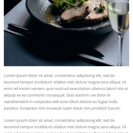
Lorem ipsum dolor sit amet, consectetur adipisicing elit, sed do
eiusmod tempor incididunt utlabor met dolore magna sens aliqua. Ut
enim ad minim veniam, quis nostrud exercitation ullamco labori nisi ut
aliquip ex ea commodo consequat. Duis auteirm ure dolor in
reprehenderit in voluptate velit esse cillum dolore eu fugiat nulla
pariatur. Excepteur sint occaecat cupin datat non proident tusunt.
Lorem ipsum dolor sit amet, consectetur adipisicing elit, sed do
eiusmod tempor incididunt utlabor met dolore magna sens aliqua. Ut