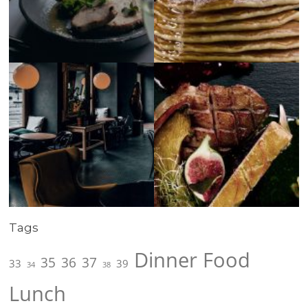
Tags
Dinner
Food
35
36
37
33
39
34
38
Lunch